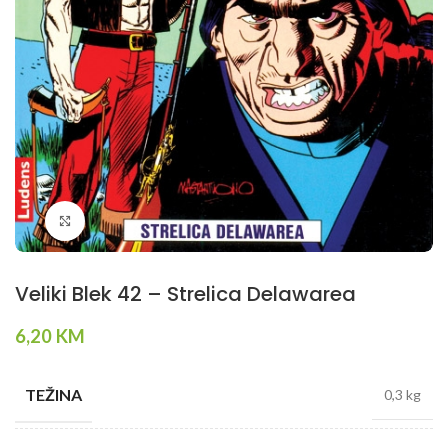
Klikni da povečaš
Veliki Blek 42 – Strelica Delawarea
6,20
KM
TEŽINA
0,3 kg