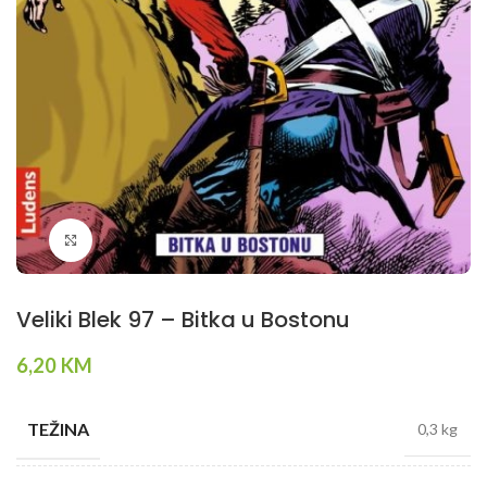
Klikni da povečaš
Veliki Blek 97 – Bitka u Bostonu
6,20
KM
TEŽINA
0,3 kg