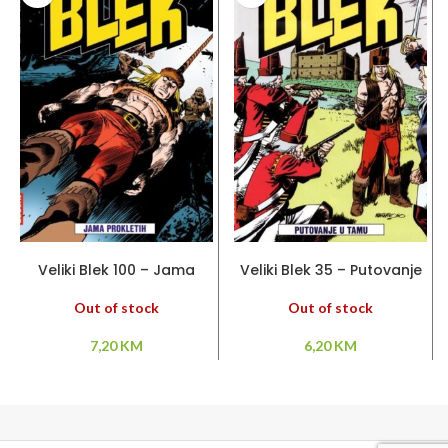
PROČITAJ VIŠE
PROČITAJ VIŠE
Veliki Blek 100 – Jama
Veliki Blek 35 – Putovanje
prokletih
u tamu
Out of stock
Out of stock
7,20
KM
6,20
KM