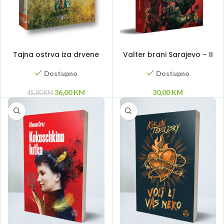
DODAJ U KORPU
DODAJ U KORPU
Tajna ostrva iza drvene
Valter brani Sarajevo – II
ograde
izdanje
Dostupno
Dostupno
Original
Current
36,00
KM
30,00
KM
45,00
KM
price
price
was:
is:
45,00 KM.
36,00 KM.