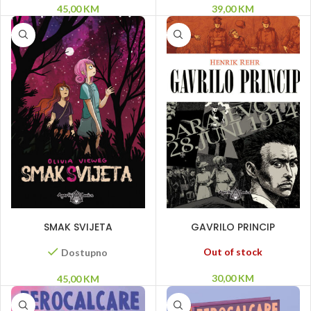
45,00
KM
39,00
KM
DODAJ U KORPU
PROČITAJ VIŠE
SMAK SVIJETA
GAVRILO PRINCIP
Out of stock
Dostupno
30,00
KM
45,00
KM