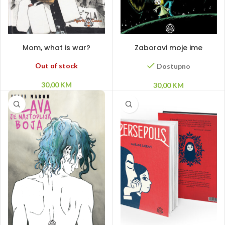
PROČITAJ VIŠE
DODAJ U KORPU
Mom, what is war?
Zaboravi moje ime
Out of stock
Dostupno
30,00
KM
30,00
KM