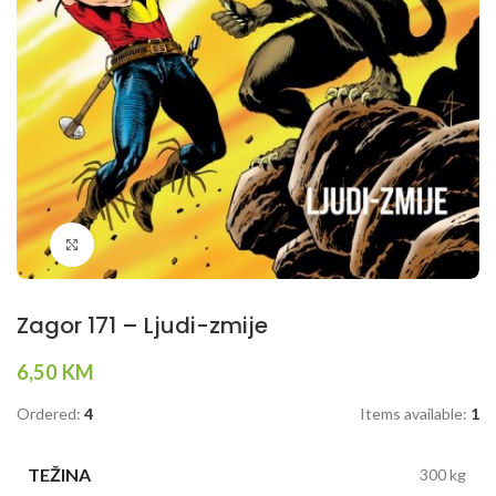
Klikni da povečaš
Zagor 171 – Ljudi-zmije
6,50
KM
Ordered:
4
Items available:
1
TEŽINA
300 kg