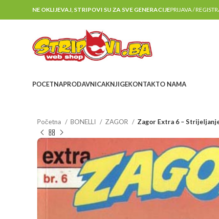
NE OKLIJEVAJ, STRIPOVI SU ZA SVE GENERACIJE
PRIJAVA / REGIST
POCETNA
PRODAVNICA
KNJIGE
KONTAKT
O NAMA
Početna
BONELLI
ZAGOR
Zagor Extra 6 – Strijeljanj