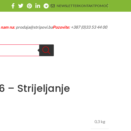
NEWSLETTER
KONTAKT
POMOĆ
e nam na:
prodaja@stripovi.ba
Pozovite:
+387 (0)33 53 44 00
 – Strijeljanje
0,3 kg