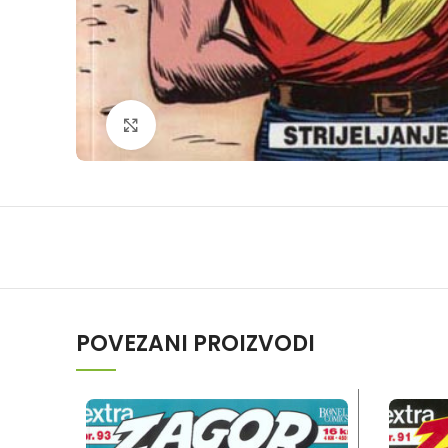
Klikni da povečaš
POVEZANI PROIZVODI