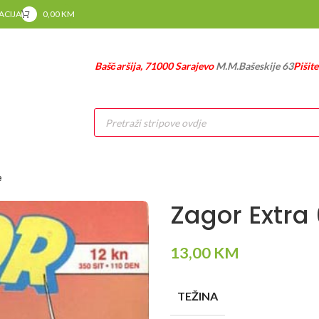
RACIJA
0,00
KM
Baščaršija, 71000 Sarajevo
M.M.Bašeskije 63
Pišit
Products
search
e
Zagor Extra 6
13,00
KM
TEŽINA