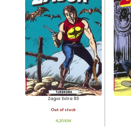
Zagor Extra 93
Out of stock
4,20
KM