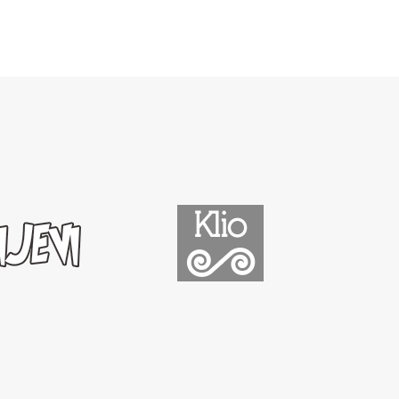
was:
is:
6,00 KM.
5,40 KM.