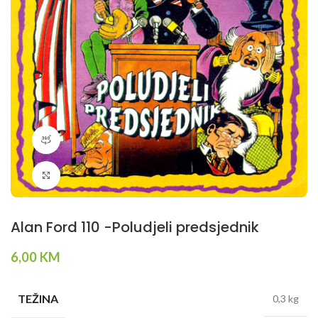
360 product view
Klikni da povečaš
Alan Ford 110 -Poludjeli predsjednik
6,00
KM
TEŽINA
0,3 kg