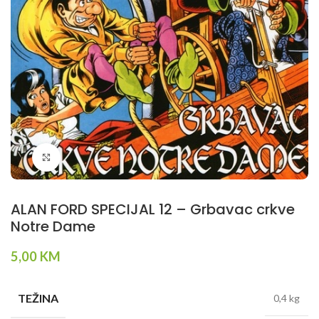
Klikni da povečaš
ALAN FORD SPECIJAL 12 – Grbavac crkve
Notre Dame
5,00
KM
TEŽINA
0,4 kg