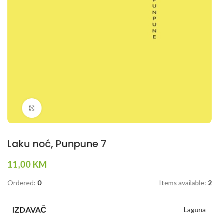
Klikni da povečaš
Laku noć, Punpune 7
11,00
KM
Ordered:
0
Items available:
2
IZDAVAČ
Laguna