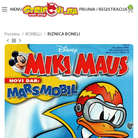
0
MENU
PRIJAVA / REGISTRACIJA
Početna
BONELLI
RIZNICA BONELI