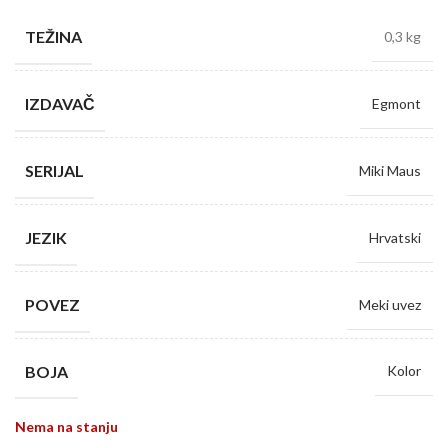
TEŽINA
0,3 kg
IZDAVAČ
Egmont
SERIJAL
Miki Maus
JEZIK
Hrvatski
POVEZ
Meki uvez
BOJA
Kolor
Nema na stanju