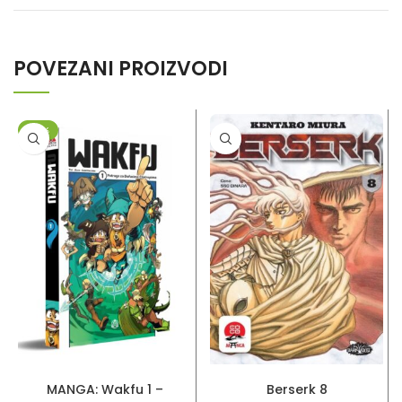
POVEZANI PROIZVODI
-20%
DODAJ U KORPU
PROČITAJ VIŠE
MANGA: Wakfu 1 –
Berserk 8