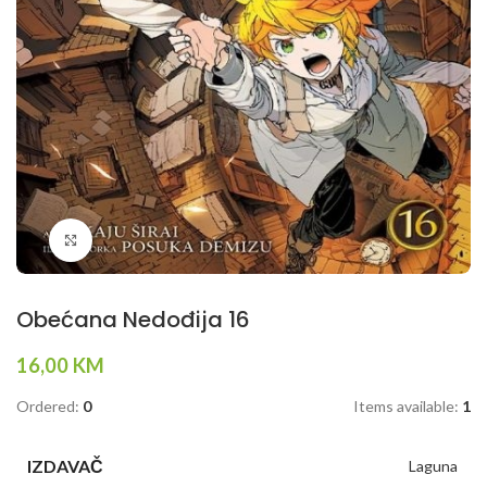
Klikni da povečaš
Obećana Nedođija 16
16,00
KM
Ordered:
0
Items available:
1
IZDAVAČ
Laguna