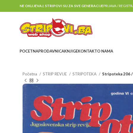
NE OKLIJEVAJ, STRIPOVI SU ZA SVE GENERACIJE
PRIJAVA / REGIST
POCETNA
PRODAVNICA
KNJIGE
KONTAKT
O NAMA
Početna
STRIP REVIJE
STRIPOTEKA
Stripoteka 206 /