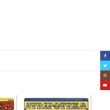
Face
Twitt
Insta
YouT