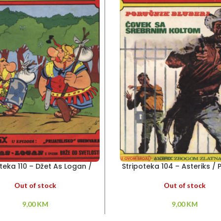
teka 110 – Džet As Logan /
Stripoteka 104 – Asteriks / 
Asteriks
Bluberi
Out of stock
Out of stock
9,00
KM
9,00
KM