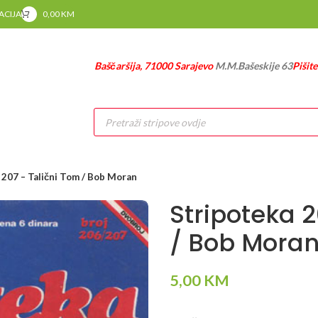
RACIJA
0,00
KM
Baščaršija, 71000 Sarajevo
M.M.Bašeskije 63
Pišit
Products
search
 207 – Talični Tom / Bob Moran
Stripoteka 2
/ Bob Mora
5,00
KM