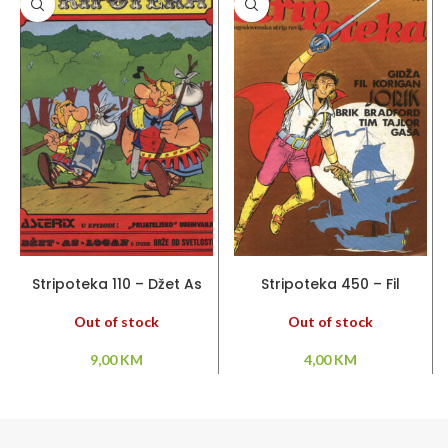
PROČITAJ VIŠE
PROČITAJ VIŠE
Stripoteka 110 – Džet As
Stripoteka 450 – Fil
Logan / Asteriks
Korigan / Jorik / Brik
Bradford / Gaša
Out of stock
Out of stock
9,00
KM
4,00
KM