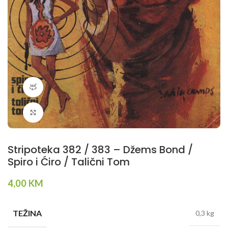
360 product view
Klikni da povečaš
Stripoteka 382 / 383 – Džems Bond /
Spiro i Ćiro / Talični Tom
4,00
KM
TEŽINA
0,3 kg