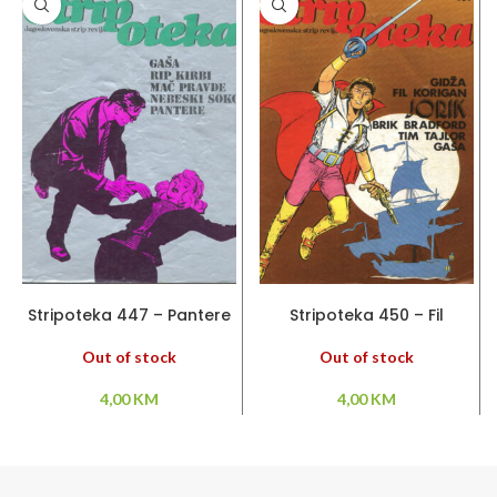
PROČITAJ VIŠE
PROČITAJ VIŠE
Stripoteka 447 – Pantere
Stripoteka 450 – Fil
/ Rip Kirby / Gaša /
Korigan / Jorik / Brik
Bradford / Gaša
Out of stock
Out of stock
4,00
KM
4,00
KM