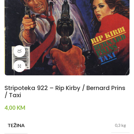
360 product view
Klikni da povečaš
Stripoteka 922 – Rip Kirby / Bernard Prins
/ Taxi
4,00
KM
TEŽINA
0,3 kg